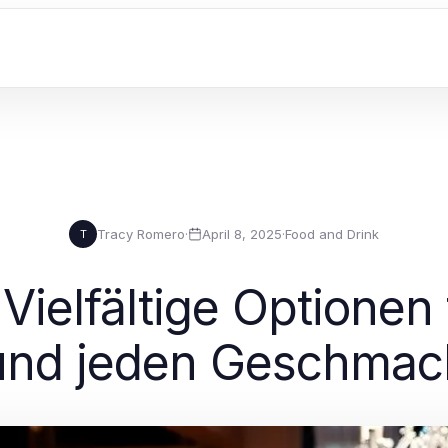
Tracy Romero
·
April 8, 2025
·
Food and Drink
T
 Vielfältige Optionen
und jeden Geschmac