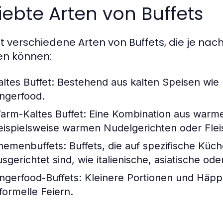
iebte Arten von Buffets
bt verschiedene Arten von Buffets, die je n
n können:
altes Buffet:
Bestehend aus kalten Speisen wie S
ingerfood.
arm-Kaltes Buffet:
Eine Kombination aus warme
eispielsweise warmen Nudelgerichten oder Flei
hemenbuffets:
Buffets, die auf spezifische Küc
usgerichtet sind, wie italienische, asiatische o
ingerfood-Buffets:
Kleinere Portionen und Häppc
nformelle Feiern.