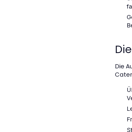
f
G
B
Die
Die A
Cater
Ü
V
L
F
S