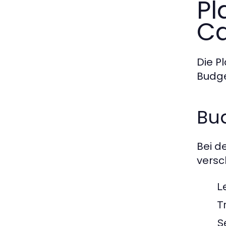
Pl
Ca
Die P
Budge
Bu
Bei d
versc
L
T
S