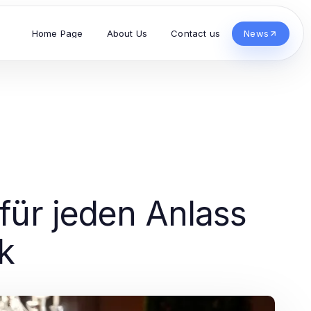
Home Page
About Us
Contact us
News
 für jeden Anlass
k