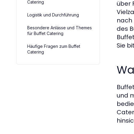
Catering
über 
Vielz
Logistik und Durchführung
nach 
des B
Besondere Anlässe und Themes
für Buffet Catering
Buffe
Sie bi
Häufige Fragen zum Buffet
Catering
Was
Buffe
und m
bedie
Cater
hinsi