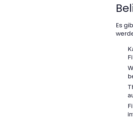
Bel
Es gi
werde
K
F
W
b
T
a
F
i