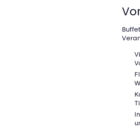
Vor
Buffe
Veran
Vi
V
Fl
W
K
T
In
u