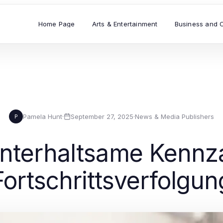
Home Page
Arts & Entertainment
Business and 
Pamela Hunt
·
September 27, 2025
·
News & Media Publishers
P
nterhaltsame Kennz
Fortschrittsverfolgun