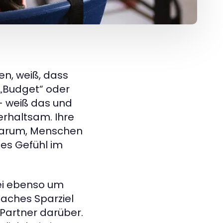
n, weiß, dass
„Budget“ oder
 – weiß das und
rhaltsam. Ihre
 darum, Menschen
ues Gefühl im
bei ebenso um
faches Sparziel
Partner darüber.