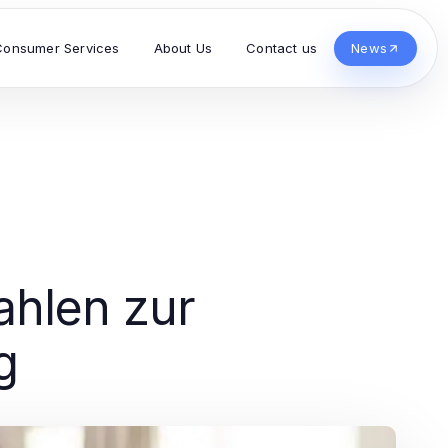
Consumer Services
About Us
Contact us
News
ahlen zur
g