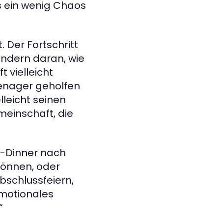
ss ein wenig Chaos
 Der Fortschritt
ondern daran, wie
t vielleicht
eenager geholfen
lleicht seinen
meinschaft, die
k-Dinner nach
 können, oder
bschlussfeiern,
emotionales
“