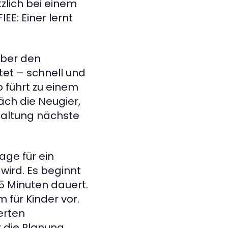
tzlich bei einem
EE: Einer lernt
über den
tet – schnell und
 führt zu einem
ch die Neugier,
taltung nächste
age für ein
ird. Es beginnt
5 Minuten dauert.
 für Kinder vor.
ierten
r die Planung