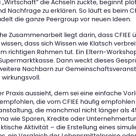
 „Wirtschaft“ die Achseln zuckte, beginnt plö
d Nachfrage zu erklären. So läuft es beim CFI
delt die ganze Peergroup vor neuen Ideen.
iche Zusammenarbeit liegt darin, dass CFIEE 
e wissen, dass sich Wissen wie Klatsch verbrei
 richtigen Rahmen tut. Ein Eltern-Workshop
Supermarktkasse. Dann weckt dieses Gesprä
i weitere Nachbarn zur Gemeinschaftsverans
 wirkungsvoll.
er Praxis aussieht, dem sei eine einfache Vorl
fohlen, die vom CFIEE häufig empfohlen w
ranstaltung, die manchmal nicht länger als 4
 Thema wie Sparen, Kredite oder Unternehmertum
tische Aktivität – die Erstellung eines simul
, ein Vergleich der Lebensmittelpreise ode