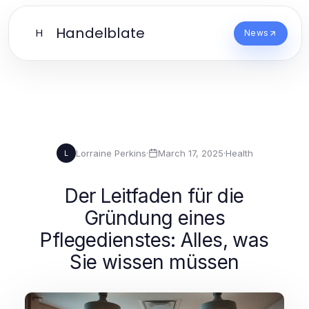
Handelblate
H
News
Lorraine Perkins
·
March 17, 2025
·
Health
L
Der Leitfaden für die
Gründung eines
Pflegedienstes: Alles, was
Sie wissen müssen