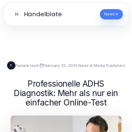
Handelblate
H
News
Pamela Hunt
·
February 25, 2025
·
News & Media Publishers
P
Professionelle ADHS
Diagnostik: Mehr als nur ein
einfacher Online-Test