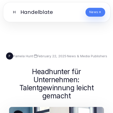
Handelblate
H
News
Pamela Hunt
·
February 22, 2025
·
News & Media Publishers
P
Headhunter für
Unternehmen:
Talentgewinnung leicht
gemacht