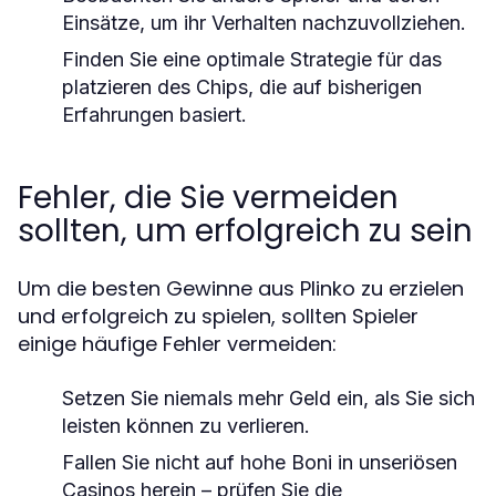
Einsätze, um ihr Verhalten nachzuvollziehen.
Finden Sie eine optimale Strategie für das
platzieren des Chips, die auf bisherigen
Erfahrungen basiert.
Fehler, die Sie vermeiden
sollten, um erfolgreich zu sein
Um die besten Gewinne aus Plinko zu erzielen
und erfolgreich zu spielen, sollten Spieler
einige häufige Fehler vermeiden:
Setzen Sie niemals mehr Geld ein, als Sie sich
leisten können zu verlieren.
Fallen Sie nicht auf hohe Boni in unseriösen
Casinos herein – prüfen Sie die