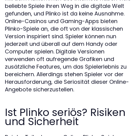
beliebte Spiele ihren Weg in die digitale Welt
gefunden, und Plinko ist da keine Ausnahme.
Online-Casinos und Gaming-Apps bieten
Plinko-Spiele an, die oft von der klassischen
Version inspiriert sind. Spieler können nun
jederzeit und überall auf dem Handy oder
Computer spielen. Digitale Versionen
verwenden oft aufregende Grafiken und
zusätzliche Features, um das Spielerlebnis zu
bereichern. Allerdings stehen Spieler vor der
Herausforderung, die Seriosität dieser Online-
Angebote sicherzustellen.
Ist Plinko seriös? Risiken
und Sicherheit