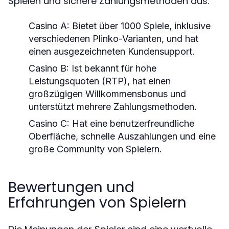
Spielen und sichere Zahlungsmethoden aus:
Casino A:
Bietet über 1000 Spiele, inklusive
verschiedenen Plinko-Varianten, und hat
einen ausgezeichneten Kundensupport.
Casino B:
Ist bekannt für hohe
Leistungsquoten (RTP), hat einen
großzügigen Willkommensbonus und
unterstützt mehrere Zahlungsmethoden.
Casino C:
Hat eine benutzerfreundliche
Oberfläche, schnelle Auszahlungen und eine
große Community von Spielern.
Bewertungen und
Erfahrungen von Spielern