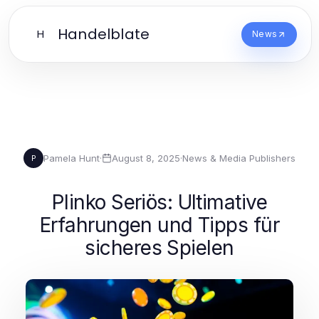
Handelblate
H
News
Pamela Hunt
·
August 8, 2025
·
News & Media Publishers
P
Plinko Seriös: Ultimative
Erfahrungen und Tipps für
sicheres Spielen