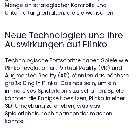
Menge an strategischer Kontrolle und
Unterhaltung erhalten, die sie wünschen.
Neue Technologien und ihre
Auswirkungen auf Plinko
Technologische Fortschritte haben Spiele wie
Plinko revolutioniert. Virtual Reality (VR) und
Augmented Reality (AR) könnten das nächste
große Ding in Plinko-Casinos sein, um ein
immersives Spielerlebnis zu schaffen. Spieler
könnten die Fähigkeit besitzen, Plinko in einer
3D-Umgebung zu erleben, was das
Spielerlebnis noch spannender machen
könnte.