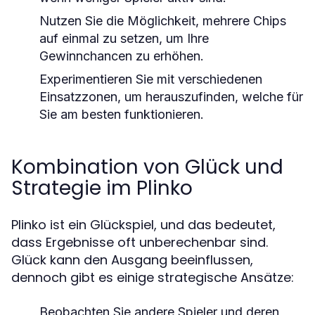
Nutzen Sie die Möglichkeit, mehrere Chips
auf einmal zu setzen, um Ihre
Gewinnchancen zu erhöhen.
Experimentieren Sie mit verschiedenen
Einsatzzonen, um herauszufinden, welche für
Sie am besten funktionieren.
Kombination von Glück und
Strategie im Plinko
Plinko ist ein Glückspiel, und das bedeutet,
dass Ergebnisse oft unberechenbar sind.
Glück kann den Ausgang beeinflussen,
dennoch gibt es einige strategische Ansätze:
Beobachten Sie andere Spieler und deren