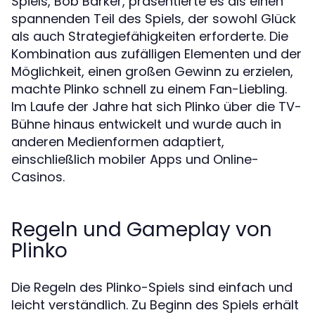
Spiels, Bob Barker, präsentierte es als einen
spannenden Teil des Spiels, der sowohl Glück
als auch Strategiefähigkeiten erforderte. Die
Kombination aus zufälligen Elementen und der
Möglichkeit, einen großen Gewinn zu erzielen,
machte Plinko schnell zu einem Fan-Liebling.
Im Laufe der Jahre hat sich Plinko über die TV-
Bühne hinaus entwickelt und wurde auch in
anderen Medienformen adaptiert,
einschließlich mobiler Apps und Online-
Casinos.
Regeln und Gameplay von
Plinko
Die Regeln des Plinko-Spiels sind einfach und
leicht verständlich. Zu Beginn des Spiels erhält